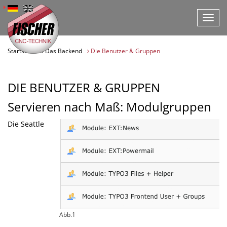
Direkt
zu
Navig
den
ein-
Inhalten
und
springen
aussc
Startseite
Das Backend
Die Benutzer & Gruppen
Fischer
CNC-
Technik
DIE BENUTZER & GRUPPEN
Servieren nach Maß: Modulgruppen
Die Seattle
Abb.1