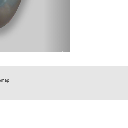
Nächstes
Motiv
emap